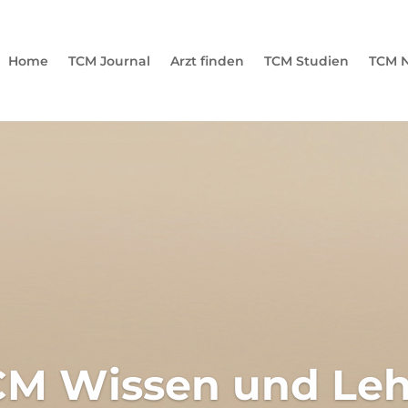
Home
TCM Journal
Arzt finden
TCM Studien
TCM N
CM Wissen und Leh