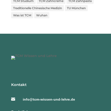
TCM Studium
TCM Zahncreme
TCM Zahnpasta
Traditionelle Chinesische Medizin
TU München
Was ist TCM
Wuhan
Kontakt

info@tcm-wissen-und-lehre.de