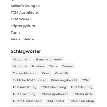
Schlafstörungen
TCM Ausbildung
TCM Wissen
Triptergyrium
Tunia
Virale Infekte
Schlagwörter
Akupunktur
akupunktur lernen
Akupunktur Studium
China
Corona
Corona Mutation
Covid
Covid-19
Einblicke TCM Studium
Erfahrungsbericht
TCM
TCM Ausbildung
TCM Behandlung
TCM Erfahrung
TCM Ernährung
TCM für Apotheken
TCM für Ärzte
TCM in Deutschland
TCM Kräuter
TCM Online Shop