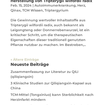
Herstellung von Tripterygii wilfordii radix
Feb. 15, 2024
|
Autoimmunerkrankung
,
Herz
,
Qinax
,
TCM Wissen
,
Triptergyrium
Die Gewinnung wertvoller Inhaltsstoffe aus
Tripterygii wilfordii radix, auch bekannt als
Leigongteng oder Donnerrebenwurzel, ist ein
kritischer Schritt, um die therapeutischen
Eigenschaften dieser traditionell genutzten
Pflanze nutzbar zu machen. Im Bestreben,...
« Ältere Einträge
Neueste Beiträge
Zusammenfassung zur Literatur zu QILI
(qiliqiangxin)
3 Klinische Studien zur Qiliqiangxin-Kapsel aus
China
TCM-Mittel (Tongxinluo) kann Sterblichkeit nach
Herzinfarkt mindern