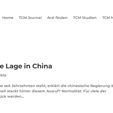
Home
TCM Journal
Arzt finden
TCM Studien
TCM N
e Lage in China
ekte
 seit Jahrzehnten steht, erklärt die chinesische Regierung 
it steckt hinter diesem Ausruf? Normalität. Für viele der
tück werden...