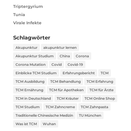
Triptergyrium
Tunia
Virale Infekte
Schlagwörter
Akupunktur
akupunktur lernen
Akupunktur Studium
China
Corona
Corona Mutation
Covid
Covid-19
Einblicke TCM Studium
Erfahrungsbericht
TCM
TCM Ausbildung
TCM Behandlung
TCM Erfahrung
TCM Ernährung
TCM für Apotheken
TCM für Ärzte
TCM in Deutschland
TCM Kräuter
TCM Online Shop
TCM Studium
TCM Zahncreme
TCM Zahnpasta
Traditionelle Chinesische Medizin
TU München
Was ist TCM
Wuhan