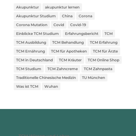
Akupunktur
akupunktur lernen
Akupunktur Studium
China
Corona
Corona Mutation
Covid
Covid-19
Einblicke TCM Studium
Erfahrungsbericht
TCM
TCM Ausbildung
TCM Behandlung
TCM Erfahrung
TCM Ernährung
TCM für Apotheken
TCM für Ärzte
TCM in Deutschland
TCM Kräuter
TCM Online Shop
TCM Studium
TCM Zahncreme
TCM Zahnpasta
Traditionelle Chinesische Medizin
TU München
Was ist TCM
Wuhan