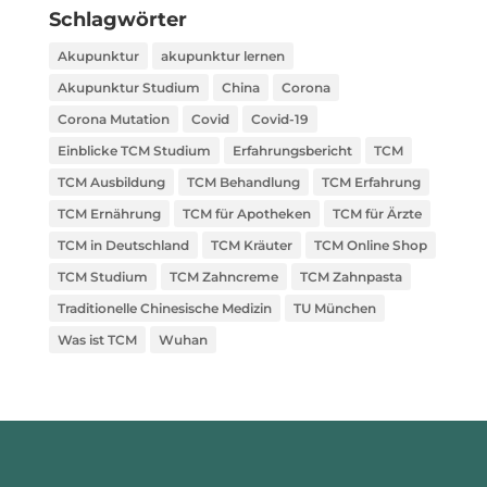
Schlagwörter
Akupunktur
akupunktur lernen
Akupunktur Studium
China
Corona
Corona Mutation
Covid
Covid-19
Einblicke TCM Studium
Erfahrungsbericht
TCM
TCM Ausbildung
TCM Behandlung
TCM Erfahrung
TCM Ernährung
TCM für Apotheken
TCM für Ärzte
TCM in Deutschland
TCM Kräuter
TCM Online Shop
TCM Studium
TCM Zahncreme
TCM Zahnpasta
Traditionelle Chinesische Medizin
TU München
Was ist TCM
Wuhan