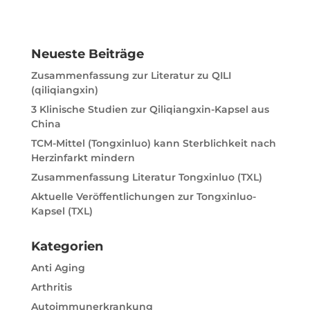
t
e
r
n
Neueste Beiträge
a
t
Zusammenfassung zur Literatur zu QILI
i
(qiliqiangxin)
v
3 Klinische Studien zur Qiliqiangxin-Kapsel aus
e
China
:
TCM-Mittel (Tongxinluo) kann Sterblichkeit nach
Herzinfarkt mindern
Zusammenfassung Literatur Tongxinluo (TXL)
Aktuelle Veröffentlichungen zur Tongxinluo-
Kapsel (TXL)
Kategorien
Anti Aging
Arthritis
Autoimmunerkrankung