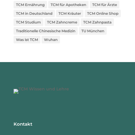
TCM Ernährung
TCM für Apotheken
TCM für Ärzte
TCM in Deutschland
TCM Kräuter
TCM Online Shop
TCM Studium
TCM Zahncreme
TCM Zahnpasta
Traditionelle Chinesische Medizin
TU München
Was ist TCM
Wuhan
Kontakt