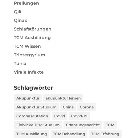
Prellungen
Qili
Qinax
Schlafstörungen
TCM Ausbildung
TCM Wissen
Triptergyrium
Tunia
Virale Infekte
Schlagwörter
Akupunktur
akupunktur lernen
Akupunktur Studium
China
Corona
Corona Mutation
Covid
Covid-19
Einblicke TCM Studium
Erfahrungsbericht
TCM
TCM Ausbildung
TCM Behandlung
TCM Erfahrung