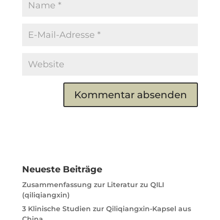
A
l
t
e
r
n
Neueste Beiträge
a
t
Zusammenfassung zur Literatur zu QILI
i
(qiliqiangxin)
v
3 Klinische Studien zur Qiliqiangxin-Kapsel aus
e
China