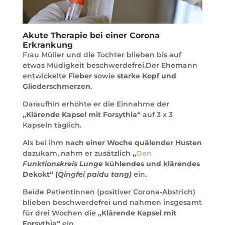
Akute Therapie bei einer Corona
Erkrankung
Frau Müller und die Tochter blieben bis auf
etwas Müdigkeit beschwerdefrei.Der Ehemann
entwickelte
Fieber
sowie
starke Kopf und
Gliederschmerzen
.
Daraufhin erhöhte er die Einnahme der
„Klärende Kapsel mit Forsythia“
auf 3 x 3
Kapseln täglich.
Als bei ihm
nach einer Woche quälender Husten
dazukam, nahm er zusätzlich
„
Den
Funktionskreis Lunge
kühlendes und klärendes
Dekokt“ (
Qingfei paidu tang)
ein.
Beide Patientinnen (positiver Corona-Abstrich)
blieben beschwerdefrei und nahmen insgesamt
für drei Wochen die
„Klärende Kapsel mit
Forsythia“
ein.