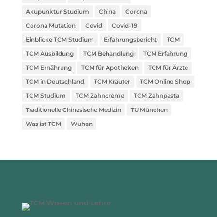
Akupunktur Studium
China
Corona
Corona Mutation
Covid
Covid-19
Einblicke TCM Studium
Erfahrungsbericht
TCM
TCM Ausbildung
TCM Behandlung
TCM Erfahrung
TCM Ernährung
TCM für Apotheken
TCM für Ärzte
TCM in Deutschland
TCM Kräuter
TCM Online Shop
TCM Studium
TCM Zahncreme
TCM Zahnpasta
Traditionelle Chinesische Medizin
TU München
Was ist TCM
Wuhan