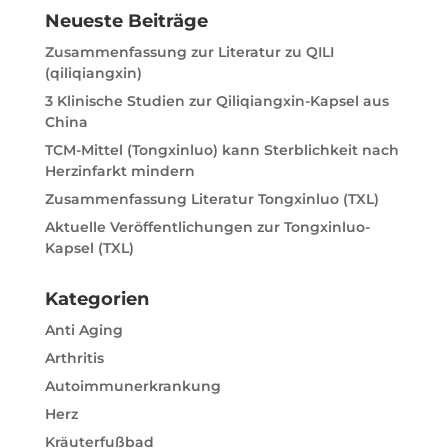
n
Neueste Beiträge
a
t
Zusammenfassung zur Literatur zu QILI
i
(qiliqiangxin)
v
3 Klinische Studien zur Qiliqiangxin-Kapsel aus
e
China
:
TCM-Mittel (Tongxinluo) kann Sterblichkeit nach
Herzinfarkt mindern
Zusammenfassung Literatur Tongxinluo (TXL)
Aktuelle Veröffentlichungen zur Tongxinluo-
Kapsel (TXL)
Kategorien
Anti Aging
Arthritis
Autoimmunerkrankung
Herz
Kräuterfußbad