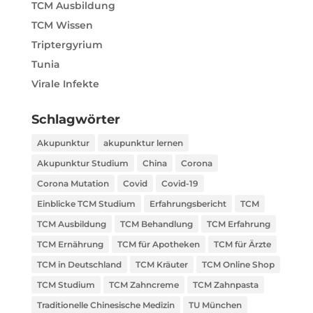
TCM Ausbildung
TCM Wissen
Triptergyrium
Tunia
Virale Infekte
Schlagwörter
Akupunktur
akupunktur lernen
Akupunktur Studium
China
Corona
Corona Mutation
Covid
Covid-19
Einblicke TCM Studium
Erfahrungsbericht
TCM
TCM Ausbildung
TCM Behandlung
TCM Erfahrung
TCM Ernährung
TCM für Apotheken
TCM für Ärzte
TCM in Deutschland
TCM Kräuter
TCM Online Shop
TCM Studium
TCM Zahncreme
TCM Zahnpasta
Traditionelle Chinesische Medizin
TU München