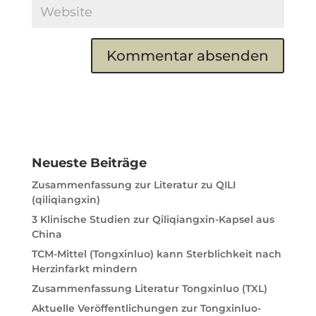
A
l
t
e
r
n
Neueste Beiträge
a
t
Zusammenfassung zur Literatur zu QILI
i
(qiliqiangxin)
v
3 Klinische Studien zur Qiliqiangxin-Kapsel aus
e
China
:
TCM-Mittel (Tongxinluo) kann Sterblichkeit nach
Herzinfarkt mindern
Zusammenfassung Literatur Tongxinluo (TXL)
Aktuelle Veröffentlichungen zur Tongxinluo-