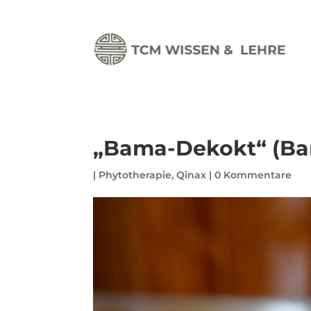
„Bama-Dekokt“ (Ba
|
Phytotherapie
,
Qinax
|
0 Kommentare