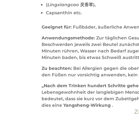
(
Lingxiangcao
灵香草),
Capsanthin etc.
Geeignet für:
Fußbäder, äußerliche Anwe
Anwendungsmethode:
Zur täglichen Gesu
Beschwerden jeweils zwei Beutel zunächs
Minuten rühren, Wasser nach Bedarf zugeb
Minuten baden, bis etwas Schweiß austritt
Zu beachten:
Bei Allergien gegen die obe
den Füßen nur vorsichtig anwenden, kei
„Nach dem Trinken hundert Schritte geh
Lebensgewohnheit der langlebigen Mens
bedeutet, dass sie kurz vor dem Zubettge
dies eine
Yangsheng-Wirkung
.
Z