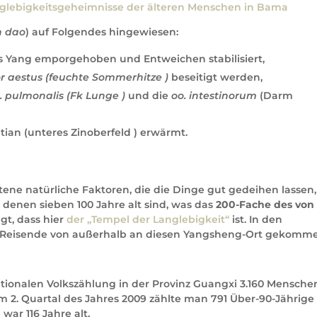
anglebigkeitsgeheimnisse der älteren Menschen in Bama
n dao
) auf Folgendes hingewiesen:
 Yang emporgehoben und Entweichen stabilisiert,
 aestus (feuchte Sommerhitze )
beseitigt werden,
. pulmonalis (Fk Lunge )
und die
oo. intestinorum
(Darm
ian (unteres Zinoberfeld ) erwärmt.
ltene natürliche Faktoren, die die Dinge gut gedeihen lassen,
denen sieben 100 Jahre alt sind, was das
200-Fache des von
gt, dass hier
der „Tempel der Langlebigkeit“
ist. In den
 Reisende von außerhalb an diesen Yangsheng-Ort gekomm
ationalen Volkszählung in der Provinz Guangxi 3.160 Mensche
im 2. Quartal des Jahres 2009 zählte man 791 Über-90-Jährige
war 116 Jahre alt,