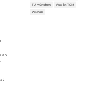
TU München
Was ist TCM
Wuhan
0
n an
.
hat