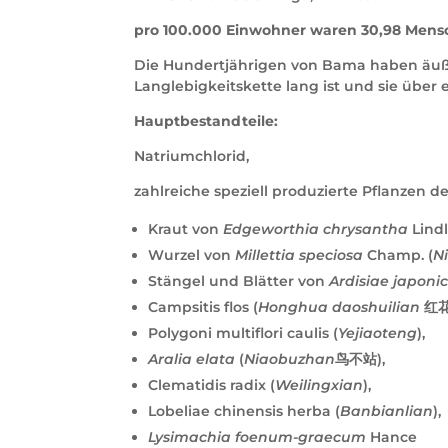
pro 100.000 Einwohner waren 30,98 Mensc
Die Hundertjährigen von Bama haben äuße
Langlebigkeitskette lang ist und sie über 
Hauptbestandteile:
Natriumchlorid,
zahlreiche speziell produzierte Pflanzen d
Kraut von
Edgeworthia chrysantha
Lindl.
Wurzel von
Millettia speciosa
Champ. (
N
Stängel und Blätter von
Ardisiae japoni
Campsitis flos (
Honghua daoshuilian
红花
Polygoni multiflori caulis (
Yejiaoteng
),
Aralia elata
(
Niaobuzhan
鸟不站),
Clematidis radix (
Weilingxian
),
Lobeliae chinensis herba (
Banbianlian
),
Lysimachia foenum-graecum
Hance