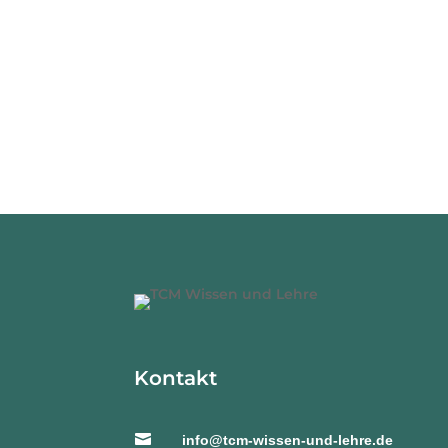
A
l
t
e
r
n
a
t
i
v
e
:
Kontakt

info@tcm-wissen-und-lehre.de