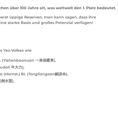
hen über 100 Jahre alt, was
weltweit den 1. Platz bedeutet.
rst üppige Reserven, man kann sagen, dass ihre
eine starke Basis und großes Potenzial verfügen!
es Yao-Volkes wie
 (
Yishenbaonuan
一身保暖草),
iudali
牛大力),
ca
(Hornst.) Bl. (
Tongliangsan
銅凉伞),
倒水莲),