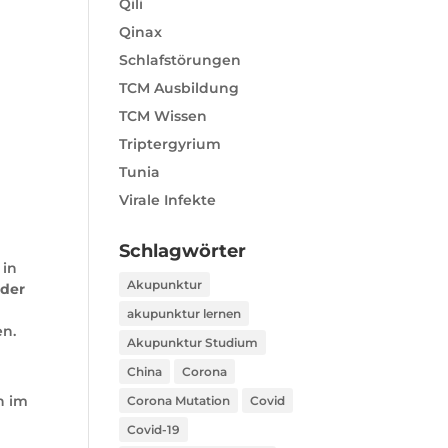
Qili
Qinax
Schlafstörungen
TCM Ausbildung
TCM Wissen
Triptergyrium
Tunia
Virale Infekte
Schlagwörter
 in
Akupunktur
 der
akupunktur lernen
en.
Akupunktur Studium
China
Corona
n im
Corona Mutation
Covid
Covid-19