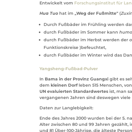
Entwickelt vom
Forschungsinstitut für L
Hua Tuo
hat im „
Weg der Fußmitte
“ (
Zuxi
Durch Fußbäder im Frühling werden das
durch Fußbäder im Sommer kann
humor
durch Fußbäder im Herbst werden der
o
Funktionskreise )befeuchtet,
durch Fußbäder im Winter wird das Dant
Yangsheng-Fußbad-Pulver
In
Bama in der Provinz Guangxi
gibt es se
dem
kleinen Dorf
leben 515 Menschen, von 
UN evaluierten Standardwertes
ist, man sa
vergangenen Jahren sind deswegen viele
Daten zur Langlebigkeit:
Ende des Jahres 2000 wurden bei der 5. n
Alter zwischen 80 und 99 Jahren gezählt, 
und 81 Über-100-Jährige, die älteste Person 