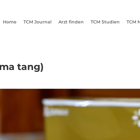
Home
TCM Journal
Arzt finden
TCM Studien
TCM N
ma tang)