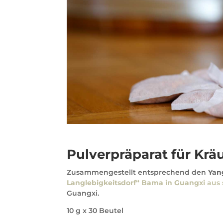
Pulverpräparat für Krä
Zusammengestellt entsprechend den
Yan
Langlebigkeitsdorf“ Bama in Guangxi
aus 
Guangxi.
10 g x 30 Beutel