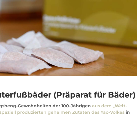
uterfußbäder (Präparat für Bäder)
gsheng-Gewohnheiten der 100-Jährigen
aus dem „
Welt-
speziell produzierten geheimen Zutaten des Yao-Volkes
in