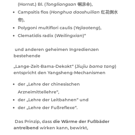
(Hornst.) Bl. (
Tongliangsan
铜凉伞),
Campsitis flos (
Honghua daoshuilian
红花倒水
帘),
Polygoni multiflori caulis (
Yejiaoteng
),
Clematidis radix (
Weilingxian
)“
und anderen geheimen Ingredienzen
bestehende
„Lange-Zeit-Bama-Dekokt“ (
Jiujiu bama tang
)
entspricht den Yangsheng-Mechanismen
der „Lehre der chinesischen
Arzneimittellehre“,
der „Lehre der Leitbahnen“ und
der „Lehre der Fußreflexe“.
Das Prinzip, dass
die Wärme der Fußbäder
antreibend
wirken kann, bewirkt,