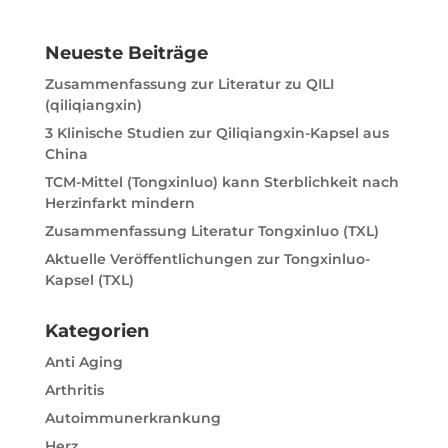
r
n
Neueste Beiträge
a
t
Zusammenfassung zur Literatur zu QILI
i
(qiliqiangxin)
v
3 Klinische Studien zur Qiliqiangxin-Kapsel aus
e
China
:
TCM-Mittel (Tongxinluo) kann Sterblichkeit nach
Herzinfarkt mindern
Zusammenfassung Literatur Tongxinluo (TXL)
Aktuelle Veröffentlichungen zur Tongxinluo-
Kapsel (TXL)
Kategorien
Anti Aging
Arthritis
Autoimmunerkrankung
Herz