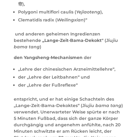
帘),
Polygoni multiflori caulis (
Yejiaoteng
),
Clematidis radix (
Weilingxian
)“
und anderen geheimen Ingredienzen
bestehende
„Lange-Zeit-Bama-Dekokt
“ (
Jiujiu
bama tang
)
den Yangsheng-Mechanismen
der
„Lehre der chinesischen Arzneimittellehre“,
der „Lehre der Leitbahnen“ und
der „Lehre der Fußreflexe“
entspricht, und er hat einige Schachteln des
„Lange-Zeit-Bama-Dekoktes“ (
Jiujiu bama tang
)
verwendet. Unerwarteter Weise spürte er nach
5 Minuten Fußbad, dass sich der ganze Körper
durchgängig und angenehm anfühlte, nach 20
Minuten schwitzte er am Rücken leicht, der