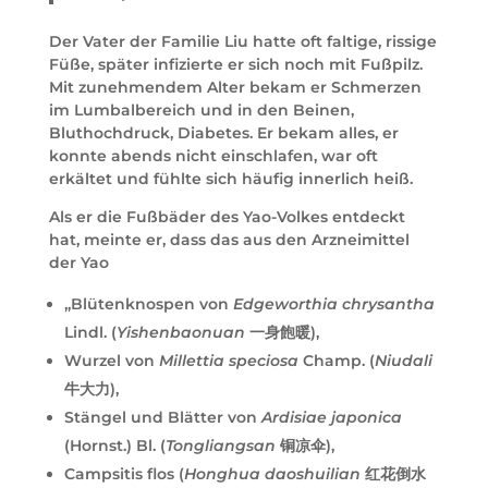
Der Vater der Familie Liu hatte oft faltige, rissige
Füße, später infizierte er sich noch mit Fußpilz.
Mit zunehmendem Alter bekam er Schmerzen
im Lumbalbereich und in den Beinen,
Bluthochdruck, Diabetes. Er bekam alles, er
konnte abends nicht einschlafen, war oft
erkältet und fühlte sich häufig innerlich heiß.
Als er die Fußbäder des Yao-Volkes entdeckt
hat, meinte er, dass das aus den Arzneimittel
der Yao
„Blütenknospen von
Edgeworthia chrysantha
Lindl. (
Yishenbaonuan
一身飽暖),
Wurzel von
Millettia speciosa
Champ. (
Niudali
牛大力),
Stängel und Blätter von
Ardisiae japonica
(Hornst.) Bl. (
Tongliangsan
铜凉伞),
Campsitis flos (
Honghua daoshuilian
红花倒水