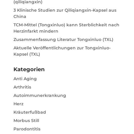
i
(qiliqiangxin)
v
3 Klinische Studien zur Qiliqiangxin-Kapsel aus
e
China
:
TCM-Mittel (Tongxinluo) kann Sterblichkeit nach
Herzinfarkt mindern
Zusammenfassung Literatur Tongxinluo (TXL)
Aktuelle Veröffentlichungen zur Tongxinluo-
Kapsel (TXL)
Kategorien
Anti Aging
Arthritis
Autoimmunerkrankung
Herz
Kräuterfußbad
Morbus Still
Parodontitis