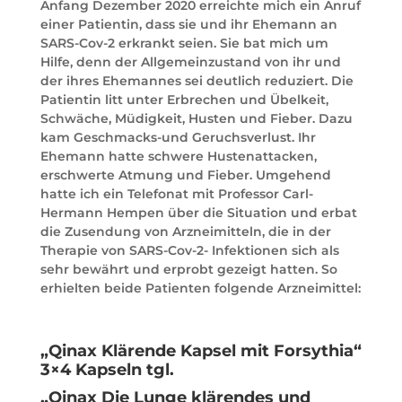
Anfang Dezember 2020 erreichte mich ein Anruf
einer Patientin, dass sie und ihr Ehemann an
SARS-Cov-2 erkrankt seien. Sie bat mich um
Hilfe, denn der Allgemeinzustand von ihr und
der ihres Ehemannes sei deutlich reduziert. Die
Patientin litt unter Erbrechen und Übelkeit,
Schwäche, Müdigkeit, Husten und Fieber. Dazu
kam Geschmacks-und Geruchsverlust. Ihr
Ehemann hatte schwere Hustenattacken,
erschwerte Atmung und Fieber. Umgehend
hatte ich ein Telefonat mit Professor Carl-
Hermann Hempen über die Situation und erbat
die Zusendung von Arzneimitteln, die in der
Therapie von SARS-Cov-2- Infektionen sich als
sehr bewährt und erprobt gezeigt hatten. So
erhielten beide Patienten folgende Arzneimittel:
„Qinax Klärende Kapsel mit Forsythia“
3×4 Kapseln tgl.
„Qinax Die Lunge klärendes und