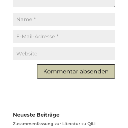
A
l
t
e
r
n
Neueste Beiträge
a
t
Zusammenfassung zur Literatur zu QILI