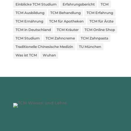
Einblicke TCM Studium
Erfahrungsbericht
TCM
TCM Ausbildung
TCM Behandlung
TCM Erfahrung
TCM Ernährung
TCM für Apotheken
TCM für Ärzte
TCM in Deutschland
TCM Kräuter
TCM Online Shop
TCM Studium
TCM Zahncreme
TCM Zahnpasta
Traditionelle Chinesische Medizin
TU München
Was ist TCM
Wuhan