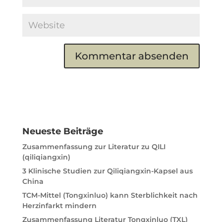
A
l
t
e
r
n
Neueste Beiträge
a
t
Zusammenfassung zur Literatur zu QILI
i
(qiliqiangxin)
v
3 Klinische Studien zur Qiliqiangxin-Kapsel aus
e
China
:
TCM-Mittel (Tongxinluo) kann Sterblichkeit nach
Herzinfarkt mindern
Zusammenfassung Literatur Tongxinluo (TXL)