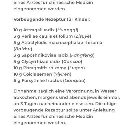
eines Arztes für chinesische Medizin
eingenommen werden.
Vorbeugende Rezeptur für Kinder:
10 g Astragali radix (
Huangqi
)
3 g Perillae caulis et folium (
Zisuye
)
5 g Atractylodis macrocephalae rhizoma
(
Baizhu
)
3 g Saposhnikoviae radix (
Fangfeng
)
5 g Glycyrrhizae radix (
Gancao
)
10 g Phragmitis rhizoma (
Lugen
)
10 g Coicis semen (
Yiyiren
)
6 g Forsythiae fructus (
Lianqiao
)
Einnahme: täglich eine Verordnung, in Wasser
abkochen, morgens und abends jeweils einmal,
an 3 Tagen nacheinander einsetzen. Die obige
vorbeugende Rezeptur sollte unter Anleitung
eines Arztes für chinesische Medizin
eingenommen werden.