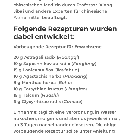
chinesischen Medizin durch Professor Xiong
Jibai und andere Experten für chinesische
Arzneimittel beauftragt.
Folgende Rezepturen wurden
dabei entwickelt:
Vorbeugende Rezeptur für Erwachsene
:
20 g Astragali radix (
Huangqi
)
10 g Saposhnikoviae radix (
Fangfeng
)
15 g Lonicerae flos (
Jinyinhua
)
10 g Agastachis herba (
Huoxiang
)
8 g Menthae herba (
Bohe
)
10 g Forsythiae fructus (
Lianqiao
)
15 g Talcum (
Huashi
)
6 g Glycyrrhizae radix (
Gancao
)
Einnahme: täglich eine Verordnung, in Wasser
abkochen, morgens und abends jeweils einmal,
an 3 Tagen nacheinander einsetzen. Die obige
vorbeugende Rezeptur sollte unter Anleitung