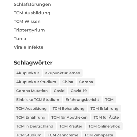
Schlafstörungen
TCM Ausbildung
TCM Wissen
Triptergyrium
Tunia
Virale Infekte
Schlagwörter
Akupunktur
akupunktur lernen
Akupunktur Studium
China
Corona
Corona Mutation
Covid
Covid-19
Einblicke TCM Studium
Erfahrungsbericht
TCM
TCM Ausbildung
TCM Behandlung
TCM Erfahrung
TCM Ernährung
TCM für Apotheken
TCM für Ärzte
TCM in Deutschland
TCM Kräuter
TCM Online Shop
TCM Studium
TCM Zahncreme
TCM Zahnpasta