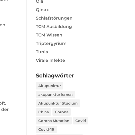
Qili
Qinax
Schlafstörungen
nen
TCM Ausbildung
TCM Wissen
Triptergyrium
Tunia
Virale Infekte
Schlagwörter
Akupunktur
akupunktur lernen
ft,
Akupunktur Studium
 der
China
Corona
Corona Mutation
Covid
h
Covid-19