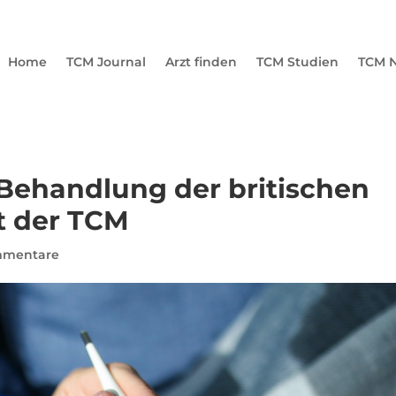
Home
TCM Journal
Arzt finden
TCM Studien
TCM N
 Behandlung der britischen
t der TCM
mmentare