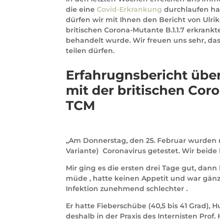
die eine
Covid-Erkrankung
durchlaufen hab
dürfen wir mit Ihnen den Bericht von Ulri
britischen Corona-Mutante B.1.1.7 erkrankt
behandelt wurde. Wir freuen uns sehr, das
teilen dürfen.
Erfahrugnsbericht übe
mit der britischen Coro
TCM
„Am Donnerstag, den 25. Februar wurden m
Variante) Coronavirus getestet. Wir beid
Mir ging es die ersten drei Tage gut, dann
müde , hatte keinen Appetit und war gänz
Infektion zunehmend schlechter .
Er hatte Fieberschübe (40,5 bis 41 Grad), 
deshalb in der Praxis des Internisten Pro