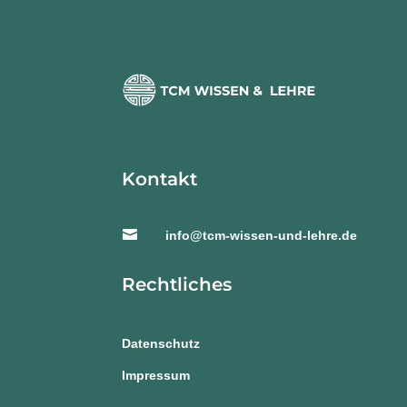
i
v
e
:
Kontakt

info@tcm-wissen-und-lehre.de
Rechtliches
Datenschutz
Impressum