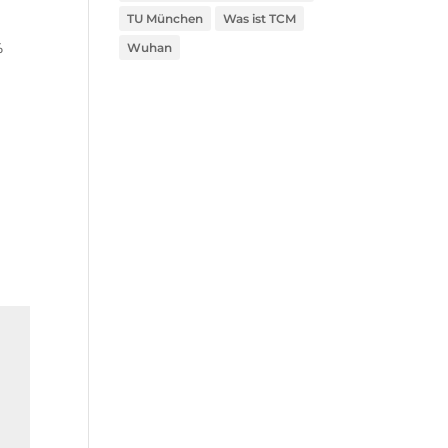
TU München
Was ist TCM
%
Wuhan